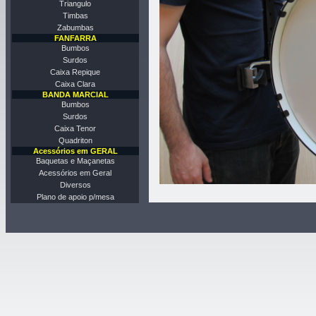
Triangulo
Timbas
Zabumbas
FANFARRA
Bumbos
Surdos
Caixa Repique
Caixa Clara
BANDA MARCIAL
Bumbos
Surdos
Caixa Tenor
Quadriton
Acessórios em GERAL
Baquetas e Maçanetas
Acessórios em Geral
Diversos
Plano de apoio p/mesa